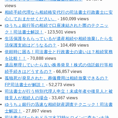
views
相続手続代理なら相続格安代行の司法書士行政書士に安
心しておまかせください。
- 160,099 views
ゆうちょ銀行等の相続で口座凍結された際のテクニッ
ク！司法書士解説！
- 123,501 views
生活保護をもらっているが遺産相続や相続放棄したら生
活保護支給はどうなるの？
- 104,499 views
依頼時に困る！司法書士と行政書士の違いは？相続実務
を比較！！
- 70,888 views
遺品整理していたら古い株券発見！株式の信託銀行等相
続手続きはどうするの？
- 66,857 views
孤独死が発見された。葬儀費用は相続放棄できるの？
FP司法書士が解説！
- 52,273 views
司法書士が行う特別代理人申立！未成年者や後見人と被
後見人が相続人の場合
- 33,467 views
ゆうちょ銀行の迅速な相続財産調査テクニック！司法書
士解説！
- 27,897 views
司法書士びったれドラマ水23時ヒロインに森カンナ決