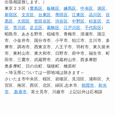
出張相談致します。）
東京２３区（
豊島区
、
板橋区
、
練馬区
、
中央区
、
港区
、
新宿区
、
文京区
、
台東区
、
墨田区
、
江東区
、
品川区
、
目
黒区
、
大田区
、
世田谷区
、
渋谷区
、
中野区
、
杉並区
、
北
区
、
荒川区
、
足立区
、
葛飾区
、
江戸川区
、
千代田区
）
昭島市、あきる野市、稲城市、青梅市、清瀬市、国立
市、小金井市、国分寺市、小平市、狛江市、立川市、多
摩市、調布市、西東京市、八王子市、羽村市、東久留米
市、東村山市、東大和市、日野市、府中市、福生市、町
田市、三鷹市、武蔵野市、武蔵村山市、西多摩郡
奥多摩町、日の出町、瑞穂町、檜原村
～埼玉県については一部地域は除きます～
さいたま市中央区、桜区、岩槻区、見沼区、浦和区、大
宮区、南区、西区、北区、緑区,志木市、
朝霞市
、
和光
市
、
新座市
、富士見市、川越市 上記以外は応相談