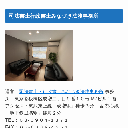
司法書士行政書士みなづき法務事務所
運営：
司法書士・行政書士みなづき法務事務所
事務
所：東京都板橋区成増二丁目９番１０号 MZビル１階
アクセス：東武東上線「成増駅」徒歩３分 副都心線
「地下鉄成増駅」徒歩２分
TEL：０３-６９０４-１３７１
FAX：０３-６３６９-４３２１