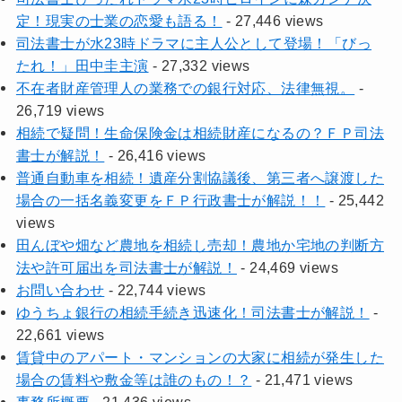
定！現実の士業の恋愛も語る！
- 27,446 views
司法書士が水23時ドラマに主人公として登場！「びっ
たれ！」田中圭主演
- 27,332 views
不在者財産管理人の業務での銀行対応、法律無視。
-
26,719 views
相続で疑問！生命保険金は相続財産になるの？ＦＰ司法
書士が解説！
- 26,416 views
普通自動車を相続！遺産分割協議後、第三者へ譲渡した
場合の一括名義変更をＦＰ行政書士が解説！！
- 25,442
views
田んぼや畑など農地を相続し売却！農地か宅地の判断方
法や許可届出を司法書士が解説！
- 24,469 views
お問い合わせ
- 22,744 views
ゆうちょ銀行の相続手続き迅速化！司法書士が解説！
-
22,661 views
賃貸中のアパート・マンションの大家に相続が発生した
場合の賃料や敷金等は誰のもの！？
- 21,471 views