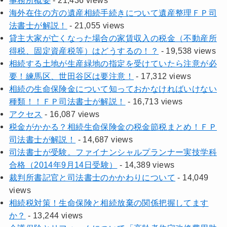
事務所概要
- 21,436 views
海外在住の方の遺産相続手続きについて遺産整理ＦＰ司
法書士が解説！
- 21,055 views
貸主大家が亡くなった場合の家賃収入の税金（不動産所
得税、固定資産税等）はどうするの！？
- 19,538 views
相続する土地が生産緑地の指定を受けていたら注意が必
要！練馬区、世田谷区は要注意！
- 17,312 views
相続の生命保険金について知っておかなければいけない
種類！！ＦＰ司法書士が解説！
- 16,713 views
アクセス
- 16,087 views
税金がかかる？相続生命保険金の税金節税まとめ！ＦＰ
司法書士が解説！
- 14,687 views
司法書士が受験。ファイナンシャルプランナー実技学科
合格（2014年9月14日受験）
- 14,389 views
裁判所書記官と司法書士のかかわりについて
- 14,049
views
相続税対策！生命保険と相続放棄の関係把握してます
か？
- 13,244 views