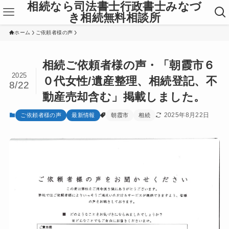
相続なら司法書士行政書士みなづ
き相続無料相談所
ホーム
ご依頼者様の声
相続ご依頼者様の声・「朝霞市６
2025
０代女性/遺産整理、相続登記、不
8/22
動産売却含む」掲載しました。
2025年8月22日
ご依頼者様の声
最新情報
朝霞市
相続