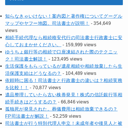
知らなきゃいけない！案内図と著作権についてグーグル
マップやヤフー地図。司法書士が説明！
- 354,649
views
相続手続代理なら相続格安代行の司法書士行政書士に安
心しておまかせください。
- 159,999 views
ゆうちょ銀行等の相続で口座凍結された際のテクニッ
ク！司法書士解説！
- 123,495 views
生活保護をもらっているが遺産相続や相続放棄したら生
活保護支給はどうなるの？
- 104,489 views
依頼時に困る！司法書士と行政書士の違いは？相続実務
を比較！！
- 70,877 views
遺品整理していたら古い株券発見！株式の信託銀行等相
続手続きはどうするの？
- 66,846 views
孤独死が発見された。葬儀費用は相続放棄できるの？
FP司法書士が解説！
- 52,259 views
司法書士が行う特別代理人申立！未成年者や後見人と被