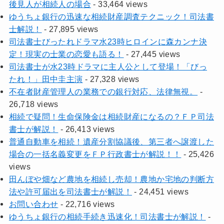
後見人が相続人の場合
- 33,464 views
ゆうちょ銀行の迅速な相続財産調査テクニック！司法書
士解説！
- 27,895 views
司法書士びったれドラマ水23時ヒロインに森カンナ決
定！現実の士業の恋愛も語る！
- 27,445 views
司法書士が水23時ドラマに主人公として登場！「びっ
たれ！」田中圭主演
- 27,328 views
不在者財産管理人の業務での銀行対応、法律無視。
-
26,718 views
相続で疑問！生命保険金は相続財産になるの？ＦＰ司法
書士が解説！
- 26,413 views
普通自動車を相続！遺産分割協議後、第三者へ譲渡した
場合の一括名義変更をＦＰ行政書士が解説！！
- 25,426
views
田んぼや畑など農地を相続し売却！農地か宅地の判断方
法や許可届出を司法書士が解説！
- 24,451 views
お問い合わせ
- 22,716 views
ゆうちょ銀行の相続手続き迅速化！司法書士が解説！
-